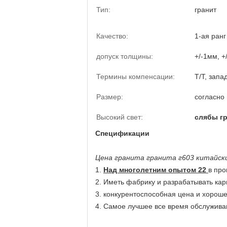
Тип:
гранит
Качество:
1-ая ранг
допуск толщины:
+/-1мм, +
Термины компенсации:
Т/Т, запа
Размер:
согласно
Высокий свет:
слябы г
Спецификации
Цена гранита гранита г603 китайск
1.
Над многолетним опытом 22
в про
2.
Иметь фабрику и разрабатывать кар
3.
конкурентоспособная цена и хороше
4.
Самое лучшее все время обслужив