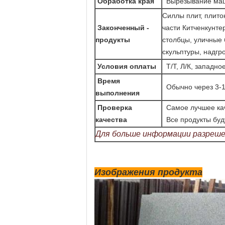
Обработка края
Вырезывание маш
Силлы плит, плиток
Законченный -
части Китченкунте
продукты
столбцы, уличные 
скульптуры, надгр
Условия оплаты
Т/Т, Л/К, западн
Время
Обычно через 3-1
выполнения
Проверка
Самое лучшее ка
качества
Все продукты буд
Для больше информации разреше
Изображения продукта