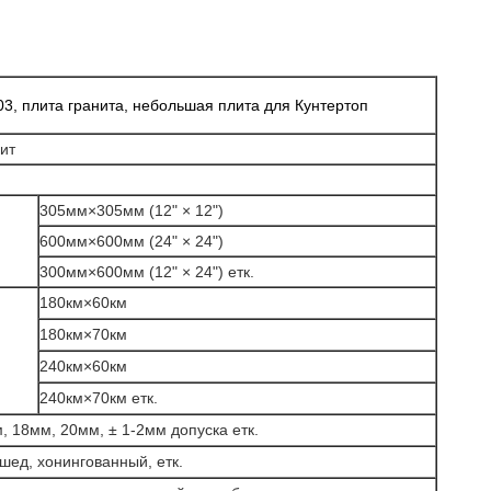
03, плита гранита, небольшая плита для Кунтертоп
ит
305мм×305мм (12"
×
12")
600мм×600мм (24"
×
24")
300мм×600мм (12"
×
24") етк.
180км×60км
180км×70км
240км×60км
240км×70км етк.
м, 18мм, 20мм,
±
1-2мм допуска етк.
ед, хонингованный, етк.