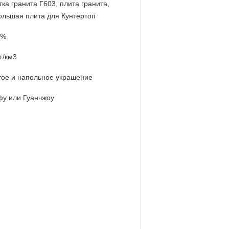
ка гранита Г603, плита гранита,
ольшая плита для Кунтертоп
8%
г/км3
тое и напольное украшение
у или Гуанчжоу