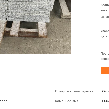
Коли
заказ
Цена:
Упак
детал
Пост
спосо
Поверхностная отделка:
Отп
сляб
Каменное имя:
Г60