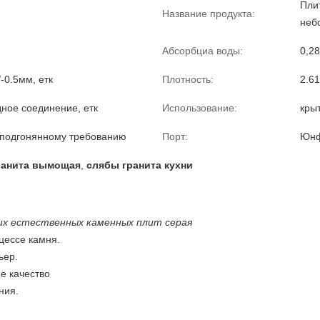
Плит
Название продукта:
неб
Абсорбциа воды:
0,2
/-0.5мм, етк
Плотность:
2.61
дное соединение, етк
Использование:
кры
 подгонянному требованию
Порт:
Юнф
ранита вымощая
,
слябы гранита кухни
их естественных каменных плит серая
цессе камня.
ьер.
е качество
ания.