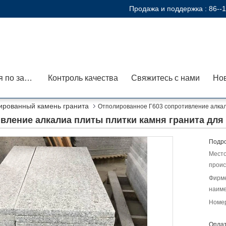
Продажа и поддержка :
86--
Экскурсия по заводу
Контроль качества
Свяжитесь с нами
Но
ированный камень гранита
Отполированное Г603 сопротивление алкал
вление алкалиа плиты плитки камня гранита для
Подро
Мест
проис
Фирм
наиме
Номер
Оплат