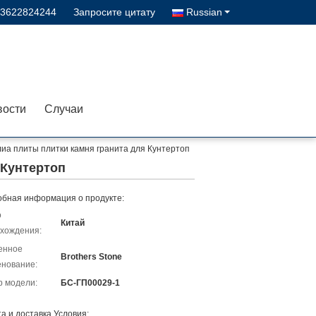
13622824244
Запросите цитату
Russian
вости
Случаи
иа плиты плитки камня гранита для Кунтертоп
 Кунтертоп
бная информация о продукте:
о
Китай
хождения:
енное
Brothers Stone
нование:
 модели:
БС-ГП00029-1
а и доставка Условия: