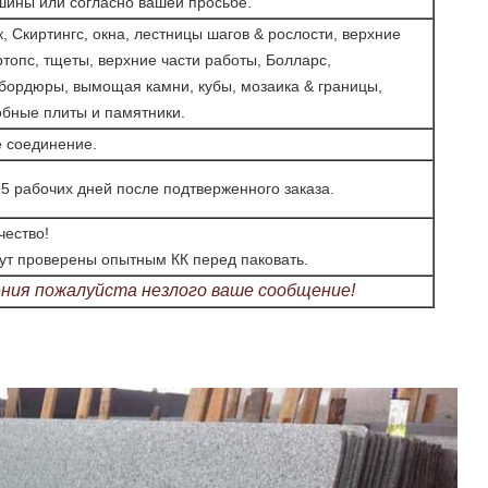
ины или согласно вашей просьбе.
, Скиртингс, окна, лестницы шагов & рослости, верхние
ртопс, тщеты, верхние части работы, Болларс,
бордюры, вымощая камни, кубы, мозаика & границы,
обные плиты и памятники.
ое соединение.
5 рабочих дней после подтверженного заказа.
чество!
ут проверены опытным КК перед паковать.
ния пожалуйста незлого ваше сообщение!