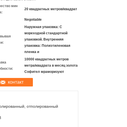
чество мин
20 квадратных метров/квадрат
а:
Negotiable
Наружная упаковка: С
мореходной стандартной
овывая
упаковкой. Внутренняя
и:
упаковка: Полиэтиленовая
пленка и
10000 квадратных метров
авка
метра/квадрата в месяц золота
бности:
Софител мраморизуют
контакт
олированный, отполированный
3