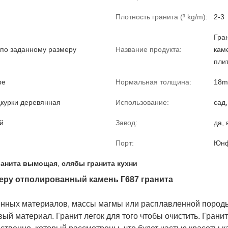
Плотность гранита (³ kg/m):
2-3
Гра
 по заданному размеру
Название продукта:
кам
пли
ре
Нормальная толщина:
18
дкурки деревянная
Использование:
сад,
й
Завод:
да,
Порт:
Юнф
ранита вымощая
,
слябы гранита кухни
еру отполированный камень Г687 гранита
енных материалов, массы магмы или расплавленной породы
вый материал. Гранит легок для того чтобы очистить. Гран