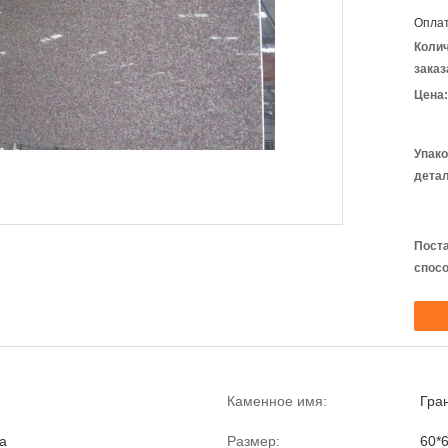
Оплат
Коли
заказ
Цена:
Упак
детал
Пост
спосо
Каменное имя:
Гра
а
Размер:
60*