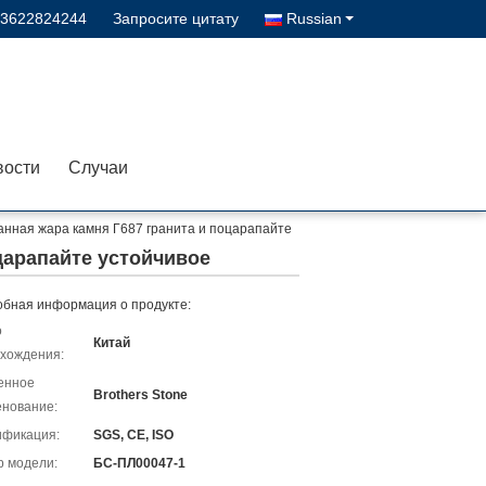
13622824244
Запросите цитату
Russian
вости
Случаи
анная жара камня Г687 гранита и поцарапайте
царапайте устойчивое
бная информация о продукте:
о
Китай
хождения:
енное
Brothers Stone
нование:
ификация:
SGS, CE, ISO
 модели:
БС-ПЛ00047-1