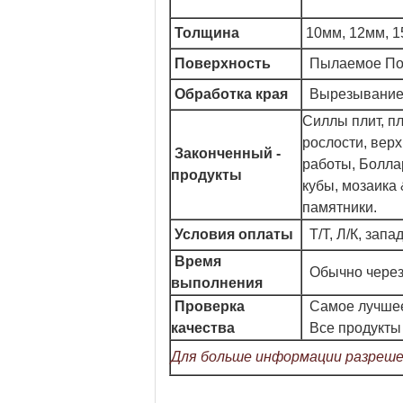
Толщина
10мм, 12мм, 1
Поверхность
Пылаемое Пол
Обработка края
Вырезывание 
Силлы плит, пл
рослости, верх
Законченный -
работы, Болла
продукты
кубы, мозаика
памятники.
Условия оплаты
Т/Т, Л/К, зап
Время
Обычно через
выполнения
Проверка
Самое лучшее
качества
Все продукты
Для больше информации разреше