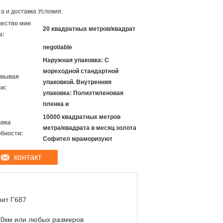
а и доставка Условия:
чество мин
20 квадратных метров/квадрат
а:
negotiable
Наружная упаковка: С
мореходной стандартной
овывая
упаковкой. Внутренняя
и:
упаковка: Полиэтиленовая
пленка и
10000 квадратных метров
авка
метра/квадрата в месяц золота
бности:
Софител мраморизуют
контакт
нит Г687
60км или любых размеров