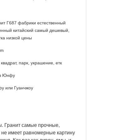
нит Г687 фабрики естественный
енный китайский самый дешевый,
тка низкой цены
mm
 квадрат, парк, украшение, етк
 в Юнфу
у или Гуанчжоу
. Гранит самые прочные,
ит не имеет равномерные картину