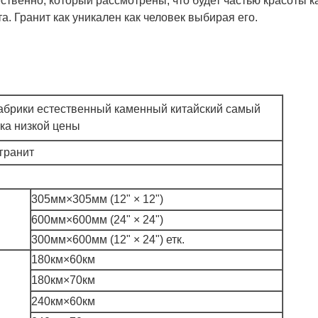
ственно, который рассмотрены, что будет частью красоты ка
а. Гранит как уникален как человек выбирая его.
абрики естественный каменный китайский самый
ка низкой цены
гранит
305мм×305мм (12"
×
12")
600мм×600мм (24"
×
24")
300мм×600мм (12"
×
24") етк.
180км×60км
180км×70км
240км×60км