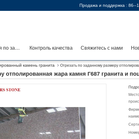
Продажа и поддержка :
86--
Экскурсия по заводу
Контроль качества
Свяжитесь с нами
Но
ированный камень гранита
Отрезать по заданному размеру отполиров
ру отполированная жара камня Г687 гранита и по
Подро
Мест
проис
Фирм
наиме
Серт
Номер