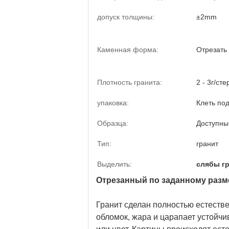
допуск толщины:
±2mm
Каменная форма:
Отрезать
Плотность гранита:
2 - 3г/сте
упаковка:
Клеть по
Образца:
Доступны
Тип:
гранит
Выделить:
слябы г
Отрезанный по заданному разм
Гранит сделан полностью естеств
обломок, жара и царапает устойчи