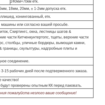
240км×70км етк.
5мм, 18мм, 20мм,
±
1-2мм допуска етк.
лишед, хонингованный, етк.
машины или согласно вашей просьбе.
иток, Скиртингс, окна, лестницы шагов &
ние части Китченкунтертопс, тщеты, верхние части
рс, столбцы, уличные бордюры, вымощая камни,
 & границы, скульптуры, надгробные плиты и
адное соединение.
 3-15 рабочих дней после подтверженного заказа.
 качество!
 будут проверены опытным КК перед паковать.
ния пожалуйста незлого ваше сообщение!