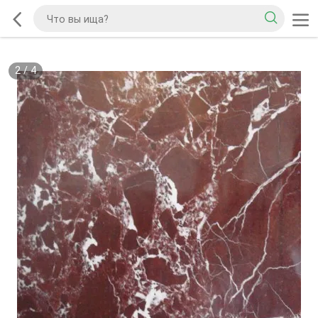
2
/
4