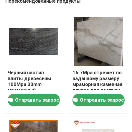
Порекомендованные продукты
Черный настил
16.7Mpa отрежет по
плиты древесины
заданному размеру
100Mpa 30mm
мраморная каменная
мраморный
плитка для лестниц
Домой
каменный
стены
Отправить запрос
Отправить запрос
Продукты
О нас