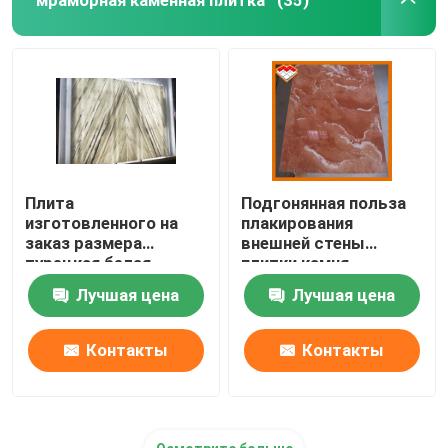
(35)
Плита
Подгонянная польза
изготовленного на
плакирования
заказ размера
внешней стены
турецкая белая
плитки камня
мраморная для
мрамора оранжевого
Лучшая цена
Лучшая цена
коммерчески и
красного цвета
жилого
размера
Контакты
Контакты