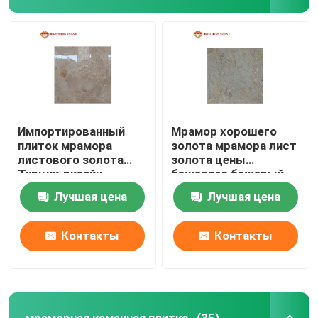
Импортированный
Мрамор хорошего
плиток мрамора
золота мрамора лист
листового золота
золота цены
Турции дизайн
бежевого бежевый
настила королевских
для домашнего
Лучшая цена
Лучшая цена
итальянский
дизайна виска
мраморный
мрамора украшения
для дома
Контакты
Контакты
мраморная каменная плитка