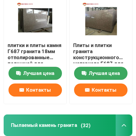
плитки и плиты камня
Плиты и плитки
Г687 гранита 18мм
гранита
отполированные
конструкционного
толщиной для
материала Г687 для
украшения
плит плиток пола
Лучшая цена
Лучшая цена
стены
Контакты
Контакты
Пылаемый камень гранита
(32)