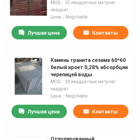
отполированной стены
MOQ：20 квадратных метров/
лестниц
квадрат
Цена：Negotiable
Лучшая цена
Контакты
Камень гранита сезама 60*60
белый кроет 0,28% абсорбции
черепицей воды
MOQ：30 квадратных метров/
квадрат
Цена：Negotiable
Дома
Лучшая цена
Контакты
О Компании
Контакты
Отполированный