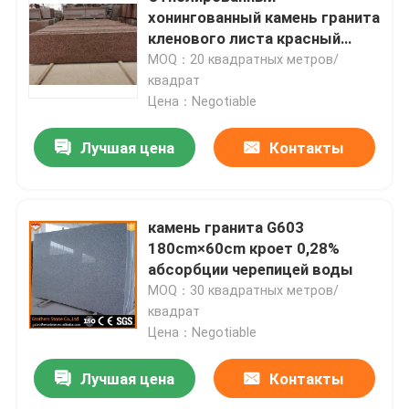
хонингованный камень гранита
кленового листа красный
Продукция
кроет черепицей для стены
MOQ：20 квадратных метров/
квадрат
Цена：Negotiable
Слябы гранита каменные
Лучшая цена
Контакты
Плитки гранита каменные
Отполированный камень гранита
камень гранита G603
180cm×60cm кроет 0,28%
абсорбции черепицей воды
Пылаемый камень гранита
MOQ：30 квадратных метров/
квадрат
Цена：Negotiable
Мраморный каменный сляб
Лучшая цена
Контакты
мраморная каменная плитка