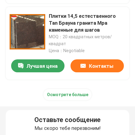
белый мраморный камень
Плитки 14,5 естественного
Tan Брауна гранита Mpa
каменные для шагов
Бежевая мраморная плита
MOQ：20 квадратных метров/
квадрат
Цена：Negotiable
деревянный мрамор вены
Лучшая цена
Контакты
Плита оникса нефрита
Камень искусственный кварцевый
Осмотрите больше
Искусственный камень культуры
Оставьте сообщение
Мы скоро тебе перезвоним!
естественные каменные кунтертопс