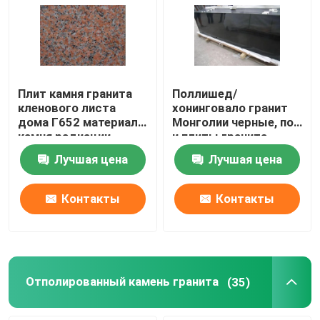
Плит камня гранита
Поллишед/
кленового листа
хонинговало гранит
дома Г652 материал
Монголии черные, пол
камня радиации
и плиты гранита
красных низкий
оформления
Лучшая цена
Лучшая цена
Контакты
Контакты
Отполированный камень гранита
(35)