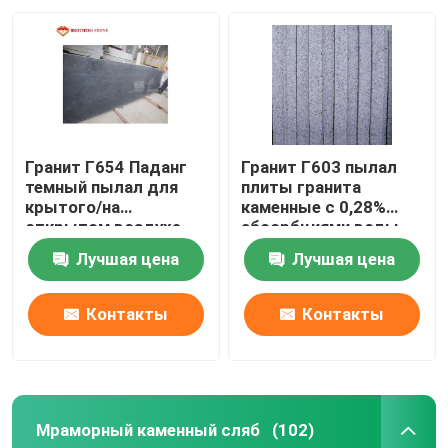
Гранит Г654 Паданг
Гранит Г603 пылал
темный пылал для
плиты гранита
крытого/на
каменные с 0,28%
открытом воздухе
абсорбциями воды
пола вымощая
Лучшая цена
Лучшая цена
Контакты
Контакты
Мраморный каменный сляб
(102)