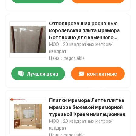
данные
Отполированная роскошью
королевская плита мрамора
Боттисино для каменного
высекая ремесленничества
MOQ：20 квадратных метров/
квадрат
Цена：negotiable
Лучшая цена
контактные
данные
Плитки мрамора Латте плитка
мрамора бежевой мраморной
турецкой Креам имитационная
MOQ：20 квадратных метров/
квадрат
Цена：negotiable