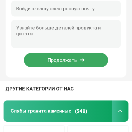
деревянный мрамор вены
Плита оникса нефрита
Камень искусственный кварцевый
Искусственный камень культуры
естественные каменные кунтертопс
ДРУГИЕ КАТЕГОРИИ ОТ НАС
естественные каменные камины
Слябы гранита каменные
(548)
водоструйный медальон