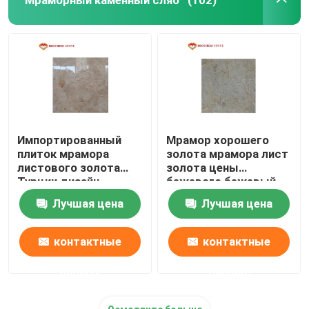
(102)
Импортированный
Мрамор хорошего
плиток мрамора
золота мрамора лист
листового золота
золота цены
Турции дизайн
бежевого бежевый
настила королевских
для домашнего
Лучшая цена
Лучшая цена
итальянский
дизайна виска
мраморный
мрамора украшения
для дома
контактные
контактные
данные
данные