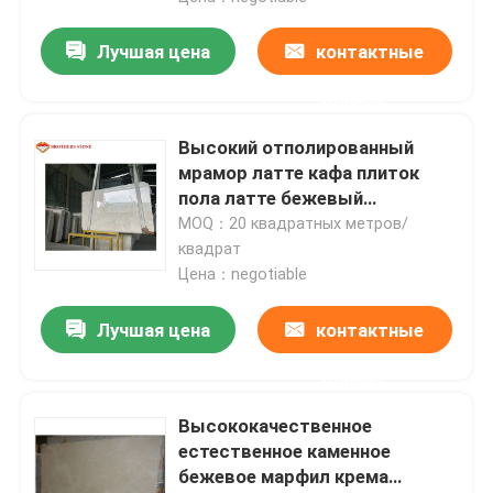
Лучшая цена
контактные
данные
Высокий отполированный
мрамор латте кафа плиток
пола латте бежевый
мраморный
MOQ：20 квадратных метров/
квадрат
Цена：negotiable
Лучшая цена
контактные
данные
Высококачественное
естественное каменное
бежевое марфил крема