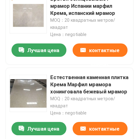
мрамор Испании марфил
Крема, испанский мрамор
Экскурсия по заводу
MOQ：20 квадратных метров/
квадрат
Цена：negotiable
Контроль качества
Лучшая цена
контактные
Свяжитесь с нами
данные
Новости
Естественная каменная плитка
Крема Марфил мрамора
хонинговала бежевый мрамор
Случаи
MOQ：20 квадратных метров/
квадрат
Цена：negotiable
Запросите цитату
Лучшая цена
контактные
Слябы гранита каменные