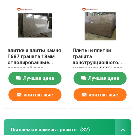
плитки и плиты камня
Плиты и плитки
Г687 гранита 18мм
гранита
отполированные
конструкционного
толщиной для
материала Г687 для
украшения
плит плиток пола
Лучшая цена
Лучшая цена
стены
контактные
контактные
данные
данные
Пылаемый камень гранита
(32)