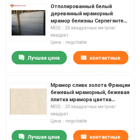
Отполированный белый
деревянный мраморный
мрамор белизны Серпегянте
китайца плиты
MOQ：20 квадратных метров/
квадрат
Цена：negotiable
Лучшая цена
контактные
данные
Мрамор сливк золота Франции
бежевый мраморный, бежевая
плитка мрамора цветка
золота
MOQ：20 квадратных метров/
квадрат
Цена：negotiable
Лучшая цена
контактные