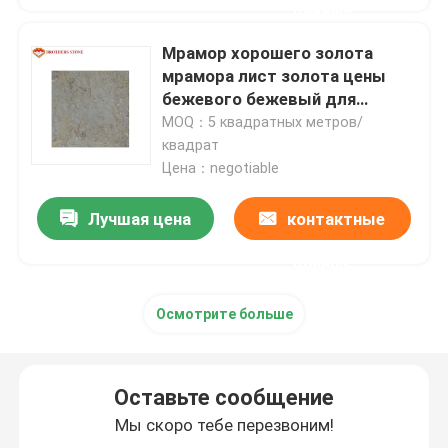
данные
Плитки гранита каменные
Мрамор хорошего золота
мрамора лист золота цены
бежевого бежевый для
Отполированный камень гранита
домашнего дизайна виска
MOQ：5 квадратных метров/
мрамора украшения для дома
квадрат
Цена：negotiable
Пылаемый камень гранита
Лучшая цена
контактные
Мраморный каменный сляб
данные
мраморная каменная плитка
Осмотрите больше
белый мраморный камень
Оставьте сообщение
Мы скоро тебе перезвоним!
Бежевая мраморная плита