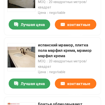
дизайна мрамора цвета
MOQ：20 квадратных метров/
квадрат
Цена：negotiable
Лучшая цена
контактные
данные
испанский мрамор, плитка
пола марфил крема, мрамор
марфил крема
MOQ：20 квадратных метров/
квадрат
Цена：negotiable
Домой
Лучшая цена
контактные
Продукты
данные
О нас
Братья облицовывают