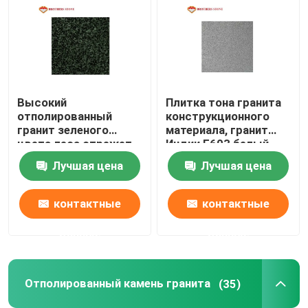
Высокий
Плитка тона гранита
отполированный
конструкционного
гранит зеленого
материала, гранит
цвета леса отрежет
Индии Г603 белый
по заданному размеру
кроет 60кс60
Лучшая цена
Лучшая цена
пусковые площадки
черепицей
гранита полируя
контактные
контактные
данные
данные
Отполированный камень гранита
(35)