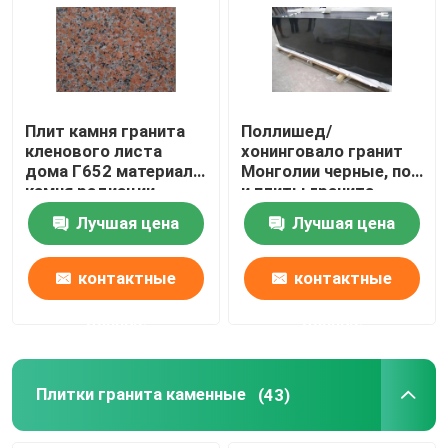
стеклянные плитки мозаики
естественные каменные колонки
Плит камня гранита
Поллишед/
кленового листа
хонинговало гранит
дома Г652 материал
Монголии черные, пол
камня радиации
и плиты гранита
красных низкий
оформления
Лучшая цена
Лучшая цена
контактные
контактные
данные
данные
Плитки гранита каменные
(43)