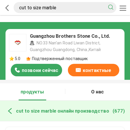
Guangzhou Brothers Stone Co., Ltd.
NO.33 Nan'an Road Liwan District,
Guangzhou Guangdong, China.,Китай
5.0
Подтверженный поставщик
позвони сейчас
контактные
данные
продукты
О нас
cut to size marble онлайн производство
(677)