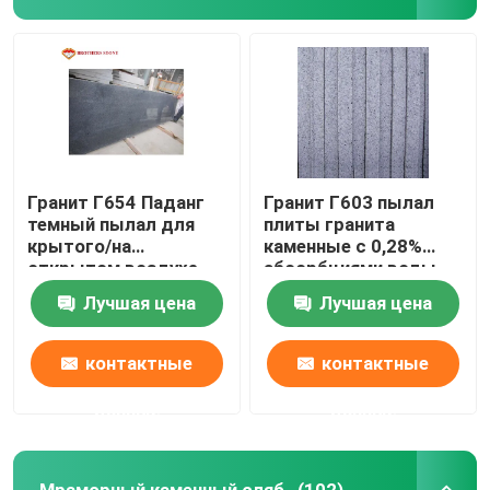
Гранит Г654 Паданг
Гранит Г603 пылал
темный пылал для
плиты гранита
крытого/на
каменные с 0,28%
открытом воздухе
абсорбциями воды
пола вымощая
Лучшая цена
Лучшая цена
контактные
контактные
данные
данные
Мраморный каменный сляб