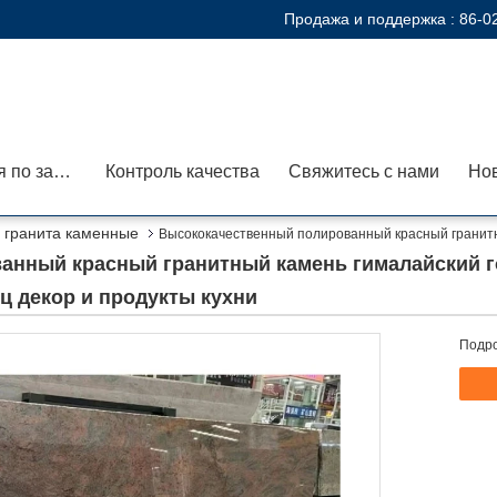
Продажа и поддержка :
86-0
Экскурсия по заводу
Контроль качества
Свяжитесь с нами
Но
 гранита каменные
Высококачественный полированный красный гранитн
и продукты кухни
анный красный гранитный камень гималайский г
ц декор и продукты кухни
Подро