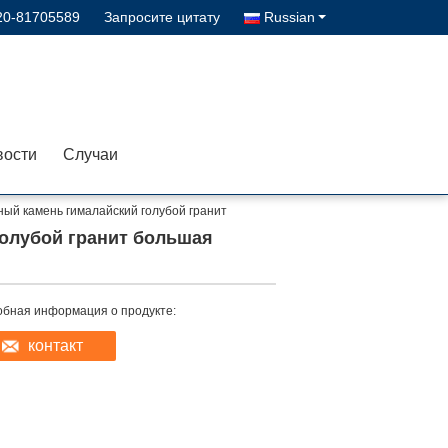
20-81705589
Запросите цитату
Russian
вости
Случаи
ый камень гималайский голубой гранит
олубой гранит большая
бная информация о продукте:
контакт