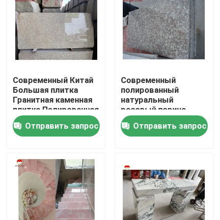
Современный Китай
Современный
Большая плитка
полированный
Гранитная каменная
натуральный
плитка Полированная
розовый порино
натуральная плитка
гранитная плитка
Отправить запрос
Отправить запрос
Китайская розовая
G664 Резанный по
порно Розовая
размеру Китай
гранитная плитка
Розовый Порно Роза
Домой
Цены
Продукты
О нас