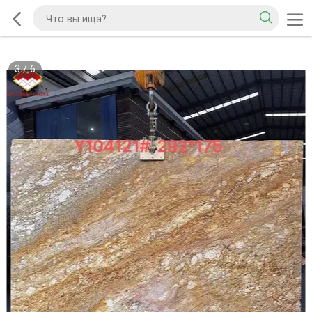
3
/
6