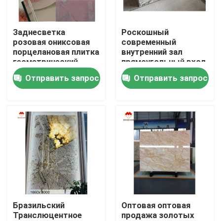
Экскурсия по заводу
Заднесветка
Роскошный
розовая ониксовая
современный
порцелановая плитка
внутренний зал
Контроль качества
геометрический
прямоугольный вход
дизайн светлый
консоль стол
Отправить запрос
Отправить запрос
розовый столовые
мрамор польский
Свяжитесь с нами
плиты цена оптом
Италия арабескато
полупрозрачные
мрамор плинт
розовые ониксовые
стоянка мрамор
лестницы
Новости
Случаи
Запросите цитату
Бразильский
Оптовая оптовая
Транслюцентное
продажа золотых
Слябы гранита каменные