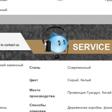
нный
бкий каменный
Стиль
Современный
Цвет
Серый, белый
Место
Провинция Гуандун, Китай
производства
Способы
мень
Деревянная коробка, фан
упаковки