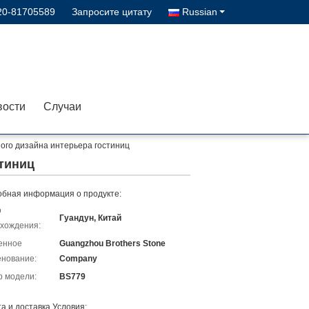
20-81705589
Запросите цитату
Russian
вости
Случаи
ого дизайна интерьера гостиниц
тиниц
бная информация о продукте:
о
Гуандун, Китай
хождения:
енное
Guangzhou Brothers Stone
нование:
Company
 модели:
BS779
а и доставка Условия: