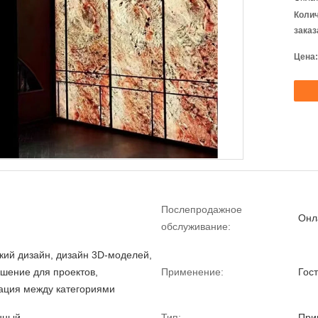
Коли
заказ
Цена:
Послепродажное
Онл
обслуживание:
кий дизайн, дизайн 3D-моделей,
шение для проектов,
Применение:
Гос
ация между категориями
нный
Тип:
При