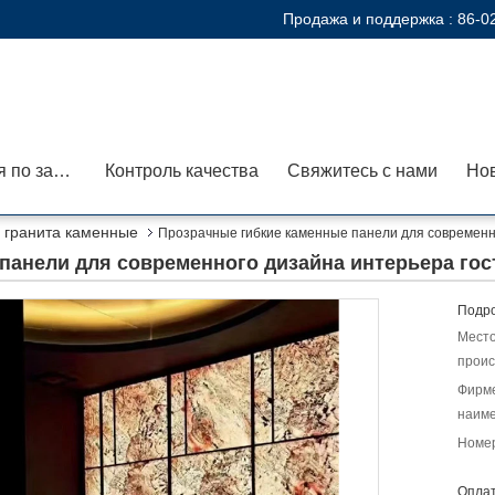
Продажа и поддержка :
86-0
Экскурсия по заводу
Контроль качества
Свяжитесь с нами
Но
 гранита каменные
Прозрачные гибкие каменные панели для современн
панели для современного дизайна интерьера гос
Подро
Мест
проис
Фирм
наиме
Номер
Оплат