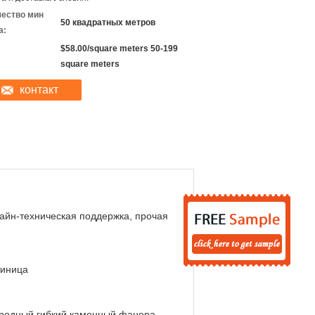
чество мин
50 квадратных метров
а:
$58.00/square meters 50-199
square meters
контакт
айн-техническая поддержка, прочая
тиница
родный гибкий каменный фанера