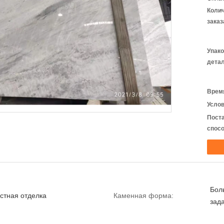
Коли
заказ
Упак
детал
Время
Услов
Пост
спосо
Бол
стная отделка
Каменная форма:
зад