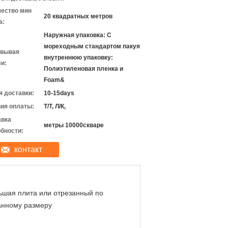
чество мин
20 квадратных метров
а:
Наружная упаковка: С
мореходным стандартом пакуя
овывая
внутреннюю упаковку:
и:
Полиэтиленовая пленка и
Foam&
 доставки:
10-15days
ия оплаты:
Т/Т, Л/К,
авка
метры 10000скваре
бности:
контакт
ьшая плита или отрезанный по
анному размеру