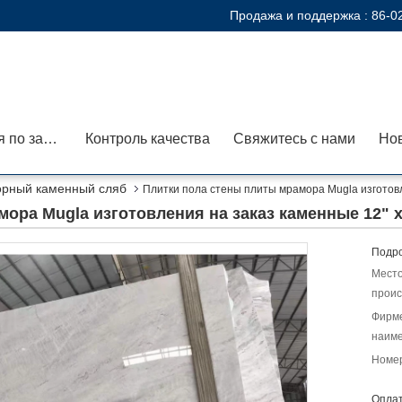
Продажа и поддержка :
86-0
Экскурсия по заводу
Контроль качества
Свяжитесь с нами
Но
рный каменный сляб
Плитки пола стены плиты мрамора Mugla изготовле
ора Mugla изготовления на заказ каменные 12" x 
Подро
Мест
проис
Фирм
наиме
Номер
Оплат