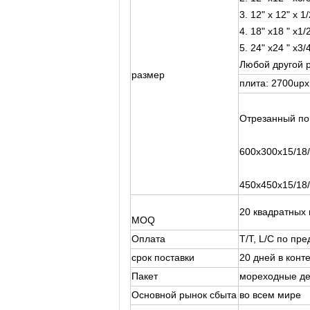
3. 12" x 12" x 
4. 18" x18 " 
5. 24" x24 " 
Любой другой 
размер
плита: 2700up
Отрезанный по
600x300x15/18
450x450x15/18
20 квадратных
MOQ
Оплата
T/T, L/C по пр
срок поставки
20 дней в конт
Пакет
мореходные де
Основной рынок сбыта
во всем мире