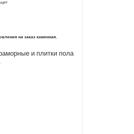
ьцит
овления на заказ каменная
,
раморные и плитки пола
а