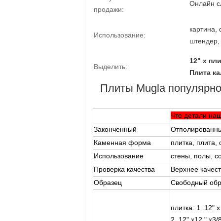
Онлайн с
продажи:
картина, 
Использование:
штендер, 
12" x пл
Выделить:
Плита к
Плиты Mugla популярно
Что детали на
Законченный
Отполированный
Каменная форма
плитка, плита,
Использование
стены, полы, co
Проверка качества
Верхнее качес
Образец
Свободный обр
плитка: 1 .12" 
2. 12" x12 " x