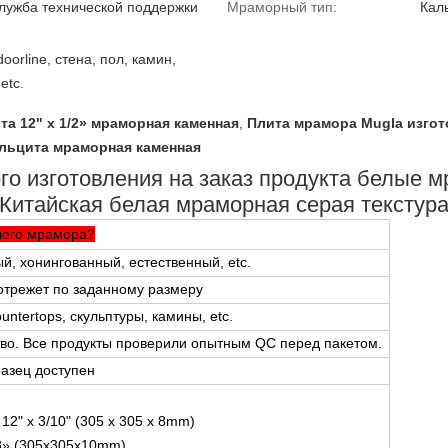
лужба технической поддержки
Мраморный тип:
Кал
doorline, стена, пол, камин,
etc.
ита 12" x 1/2» мраморная каменная
,
Плита мрамора Mugla изгот
альцита мраморная каменная
го изготовления на заказ продукта белые м
Китайская белая мраморная серая текстур
шего мрамора?
, хонингованный, естественный, etc.
 отрежет по заданному размеру
untertops, скульптуры, камины, etc.
тво. Все продукты проверили опытным QC перед пакетом.
азец доступен
x 12" x 3/10" (305 x 305 x 8mm)
3/8» (305x305x10mm)