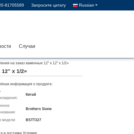
20-81705589
Запросите цитату
Russian
вости
Случаи
ния на заказ каменные 12" x 12" x 1/2»
12" x 1/2»
бная информация о продукте:
о
Китай
хождения:
енное
Brothers Stone
нование:
 модели:
BSTT327
а и доставка Условия: