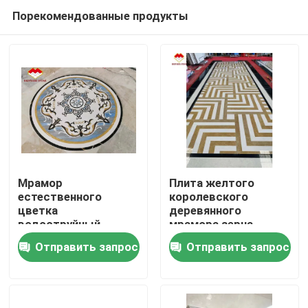
Порекомендованные продукты
Мрамор
Плита желтого
естественного
королевского
цветка
деревянного
Дома
водоструйный
мрамора зерна
круглый кроет ковер
каменная для
Отправить запрос
Отправить запрос
черепицей
медальона лобби
О Компании
медальона
водоструйного
Контакты