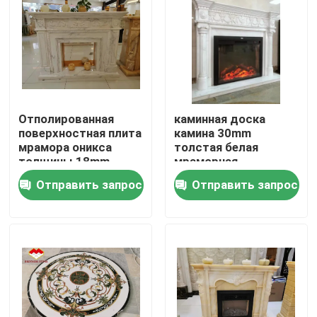
Продукция
Слябы гранита каменные
Отполированная
каминная доска
Плитки гранита каменные
поверхностная плита
камина 30mm
мрамора оникса
толстая белая
толщины 18mm
мраморная
Отполированный камень гранита
каменная
кафельная повсюду
Отправить запрос
Отправить запрос
окружает
воодушевленности
Пылаемый камень гранита
Мраморный каменный сляб
мраморная каменная плитка