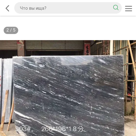
2
/
5