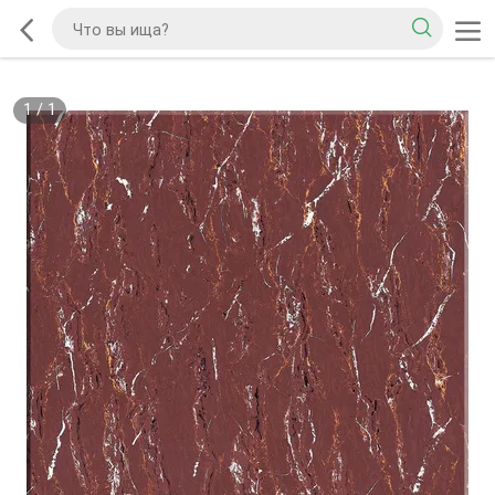
1
/
1