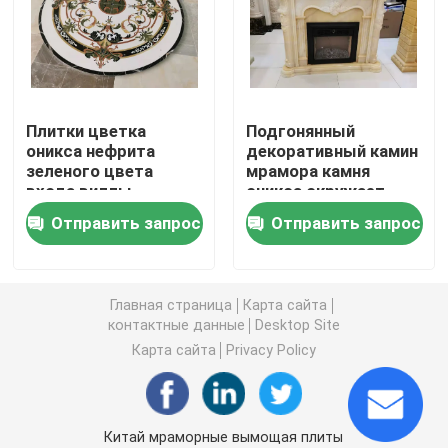
Плитки гранита каменные
Отполированный камень гранита
Плитки цветка
Подгонянный
оникса нефрита
декоративный камин
зеленого цвета
мрамора камня
Пылаемый камень гранита
входа виллы
оникса окружает
водоструйные
Отправить запрос
Отправить запрос
мраморные
Мраморный каменный сляб
мраморная каменная плитка
Главная страница
Карта сайта
контактные данные
Desktop Site
Карта сайта
Privacy Policy
белый мраморный камень
Бежевая мраморная плита
Китай мраморные вымощая плиты