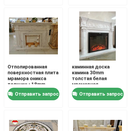
Экскурсия по заводу
Контроль качества
Свяжитесь с нами
Отполированная
каминная доска
Новости
поверхностная плита
камина 30mm
мрамора оникса
толстая белая
толщины 18mm
мраморная
каменная
кафельная повсюду
Случаи
Отправить запрос
Отправить запрос
окружает
воодушевленности
Запросите цитату
Слябы гранита каменные