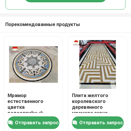
Порекомендованные продукты
Домой
Мрамор
Плита желтого
естественного
королевского
цветка
деревянного
Продукты
водоструйный
мрамора зерна
круглый кроет ковер
каменная для
Отправить запрос
Отправить запрос
черепицей
медальона лобби
О нас
медальона
водоструйного