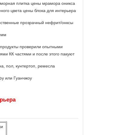
морная плитка цены мрамора оникса
еного цвета цены блока для интерьера
ественные прозрачный нефрит/онксы
1мм
 продукты проверили опытными
тями КК частями и после этого пакуют
а, пол, кунтертоп, ремесла
у или Гуанчжоу
терьера
ки