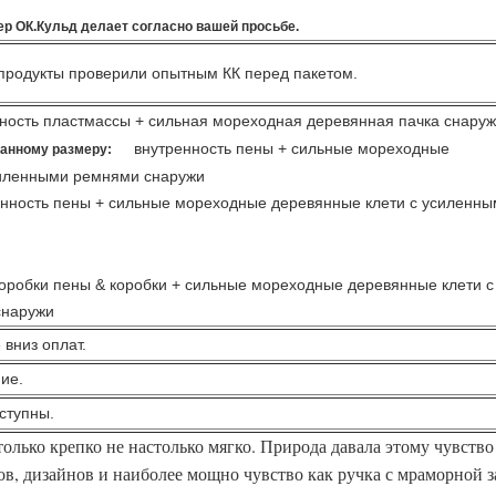
р ОК.Кульд делает согласно вашей просьбе.
 продукты проверили опытным КК перед пакетом.
ность пластмассы + сильная мореходная деревянная пачка снару
внутренность пены +
сильные мореходные
данному размеру:
силенными ремнями снаружи
сть пены +
сильные мореходные деревянные клети с усиленны
Оставьте сообщение
коробки пены & коробки +
сильные мореходные деревянные клети с
снаружи
Мы скоро тебе перезвоним!
 вниз оплат.
ие.
ступны.
олько крепко не настолько мягко. Природа давала этому чувство 
в, дизайнов и наиболее мощно чувство как ручка с мраморной з