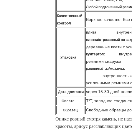
Любой подгонянный разме
Качественный
Верхнее качество. Все
контрол
внутрен
плита:
плитка/отрезанный по за
деревянные клети с у
внутренно
кунтертоп:
Упаковка
ремнями снаружи
раковина/таз/мозаика:
внутренность 
усиленными ремнями 
через 15-30 дней после
Дата доставки
Т/Т, западное соединен
Оплата
Свободные образцы до
Образец
Оникс ровный смотря камень, не наст
красоты, ариоус расслабляющих цвето