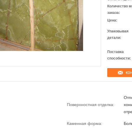
Количество м
заказа:
Цена:
Упаковывая
детали:
Поставка
способности:
ко
Отп
Поверхностная отделка:
хони
отр
Каменная форма:
Бол