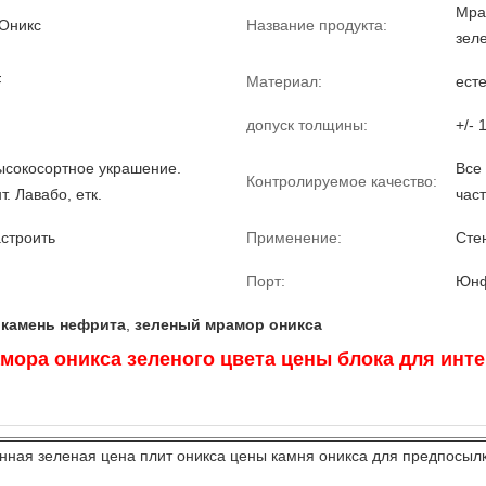
Мра
Оникс
Название продукта:
зел
F
Материал:
ест
допуск толщины:
+/- 
ысокосортное украшение.
Все
Контролируемое качество:
. Лавабо, етк.
час
строить
Применение:
Стен
Порт:
Юнф
 камень нефрита
,
зеленый мрамор оникса
мора оникса зеленого цвета цены блока для ин
нная зеленая цена плит оникса цены камня оникса для предпосыл