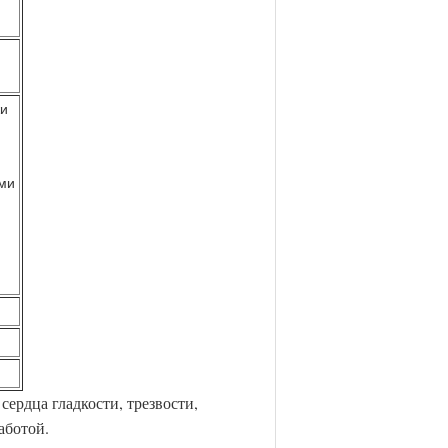
жи
ми
сердца гладкости, трезвости,
аботой.