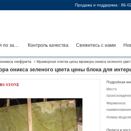
Продажа и поддержка :
86-0
Экскурсия по заводу
Контроль качества
Свяжитесь с нами
Но
 оникса нефрита
Мраморная плитка цены мрамора оникса зеленого цвет
ра оникса зеленого цвета цены блока для интер
Подробная ин
Место
происхождени
Фирменное
наименование
Номер модели
Оплата и дост