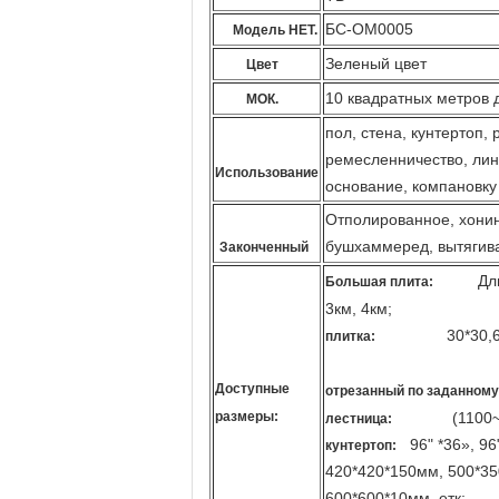
БС-ОМ0005
Модель НЕТ.
Зеленый цвет
Цвет
10 квадратных метров 
МОК.
пол, стена, кунтертоп,
ремесленничество, лин
Использование
основание, компановку 
Отполированное, хонин
бушхаммеред, вытягива
Законченный
Длина 2
Большая плита:
3км, 4км;
30*30,60*60,
плитка:
Доступные
отрезанный по заданному
размеры:
(1100~1500)
лестница:
96" *36», 96" 
кунтертоп:
420*420*150мм, 500*35
600*600*10мм, етк;