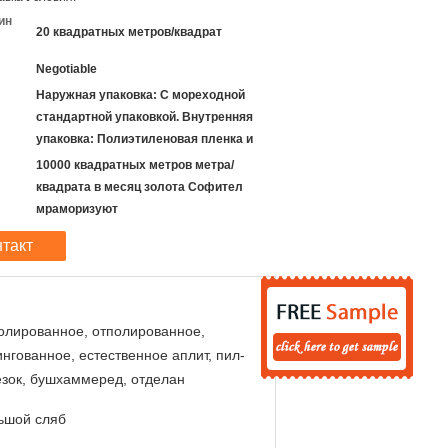
ин
20 квадратных метров/квадрат
Negotiable
Наружная упаковка: С мореходной
стандартной упаковкой. Внутренняя
упаковка: Полиэтиленовая пленка и
10000 квадратных метров метра/
квадрата в месяц золота Софител
мраморизуют
нтакт
олированное, отполированное,
нгованное, естественное аплит, пил-
езок, бушхаммеред, отделан
ьшой сляб