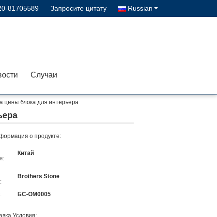
20-81705589
Запросите цитату
Russian
вости
Случаи
а цены блока для интерьера
ьера
формация о продукте:
Китай
я:
Brothers Stone
:
:
БС-ОМ0005
авка Условия: