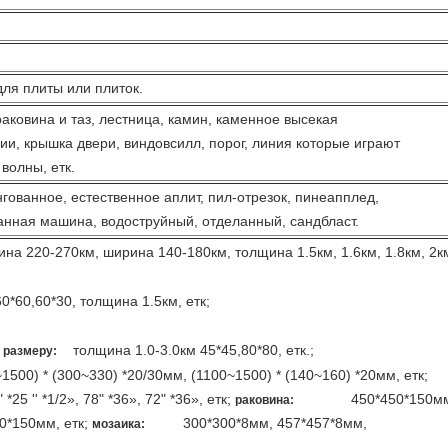
для плиты или плиток.
 раковина и таз, лестница, камин, каменное высекая
ии, крышка двери, виндовсилл, порог, линия которые играют
волны, етк.
гованное, естественное аплит, пил-отрезок, пинеапплед,
нная машина, водоструйный, отделанный, сандбласт.
20-270км, ширина 140-180км, толщина 1.5км, 1.6км, 1.8км, 2к
60*30, толщина 1.5км, етк;
толщина 1.0-3.0км 45*45,80*80, етк.;
 размеру:
 * (300~330) *20/30мм, (1100~1500) * (140~160) *20мм, етк;
*25 '' *1/2», 78" *36», 72" *36», етк;
450*450*150мм
раковина:
0*150мм, етк;
300*300*8мм, 457*457*8мм,
мозаика: