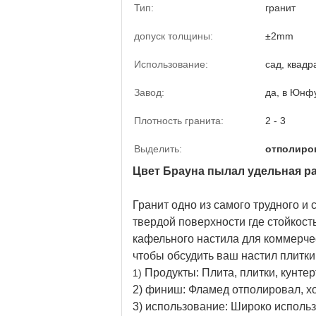
Тип:
гранит
допуск толщины:
±2mm
Использование:
сад, квадр
Завод:
да, в Юнф
Плотность гранита:
2 - 3
Выделить:
отполиро
Цвет Брауна пылал удельная р
Гранит одно из самого трудного и
твердой поверхности где стойкост
кафельного настила для коммерчес
чтобы обсудить ваш настил плитки
Продукты: Плита, плитки, кунте
1)
2) финиш: Фламед отполировал, 
3) использование: Широко исполь