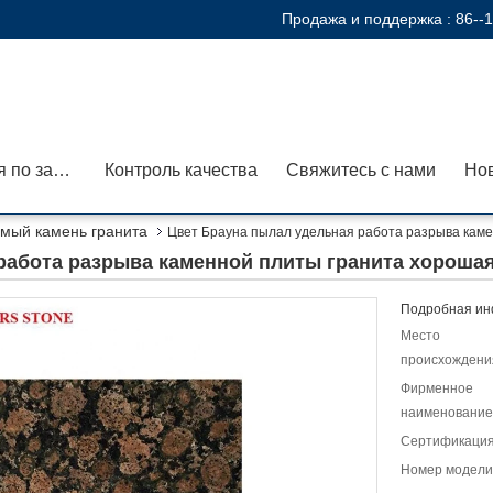
Продажа и поддержка :
86--
Экскурсия по заводу
Контроль качества
Свяжитесь с нами
Но
мый камень гранита
Цвет Брауна пылал удельная работа разрыва кам
работа разрыва каменной плиты гранита хороша
Подробная ин
Место
происхождени
Фирменное
наименование
Сертификация
Номер модели