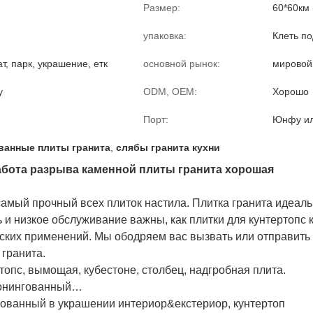
Размер:
60*60км
упаковка:
Клеть п
ат, парк, украшение, етк
основной рынок:
мировой
у
ODM, OEM:
Хорошо
Порт:
Юнфу ил
ванные плиты гранита
,
слябы гранита кухни
абота разрыва каменной плиты гранита хорошая
 самый прочный всех плиток настила. Плитка гранита идеа
ь и низкое обслуживание важны, как плитки для кунтертопс 
ких применений. Мы ободряем вас вызвать или отправить н
 гранита.
ртопс, вымощая, кубестоне, столбец, надгробная плита.
хонингованный…
зованный в украшении интериор&екстериор, кунтертоп