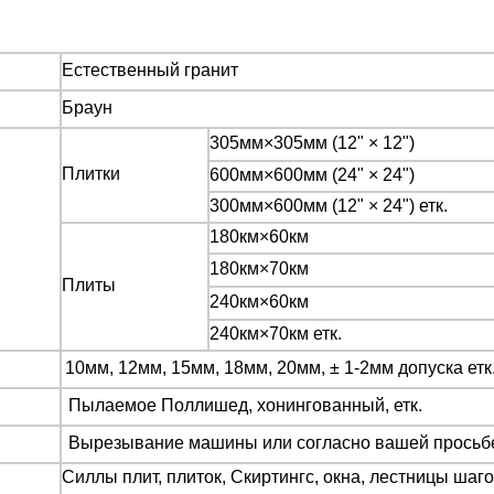
Естественный гранит
Браун
305мм×305мм (12"
×
12")
Плитки
600мм×600мм (24"
×
24")
300мм×600мм (12"
×
24") етк.
180км×60км
180км×70км
Плиты
240км×60км
240км×70км етк.
10мм, 12мм, 15мм, 18мм, 20мм,
±
1-2мм допуска етк
Пылаемое Поллишед, хонингованный, етк.
Вырезывание машины или согласно вашей просьб
Силлы плит, плиток, Скиртингс, окна, лестницы шаг