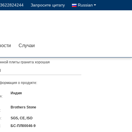
13622824244
Запросите цитату
Russian
вости
Случаи
енной плиты гранита хорошая
я
формация о продукте:
Индия
я:
Brothers Stone
:
:
SGS, CE, ISO
:
БС-ПЛ00046-9